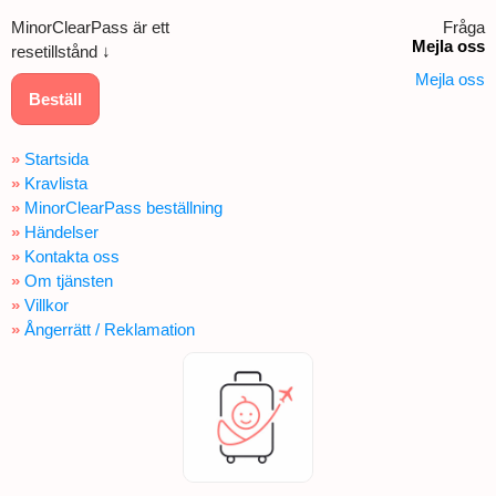
MinorClearPass är ett
Fråga
Mejla oss
resetillstånd ↓
Mejla oss
Beställ
»
Startsida
»
Kravlista
»
MinorClearPass beställning
»
Händelser
»
Kontakta oss
»
Om tjänsten
»
Villkor
»
Ångerrätt / Reklamation