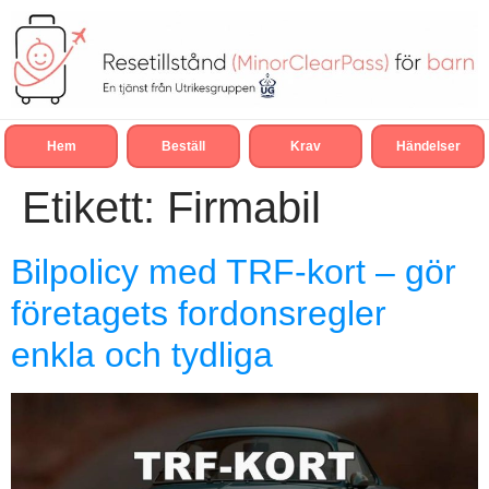
Hem
Beställ
Krav
Händelser
Etikett:
Firmabil
Bilpolicy med TRF-kort – gör
företagets fordonsregler
enkla och tydliga