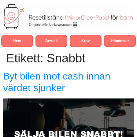
Hem
Beställ
Krav
Händelser
Etikett:
Snabbt
Byt bilen mot cash innan
värdet sjunker