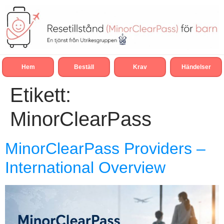
Hem
Beställ
Krav
Händelser
Etikett:
MinorClearPass
MinorClearPass Providers –
International Overview