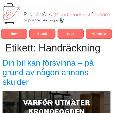
Hem
Beställ
Krav
Händelser
Etikett:
Handräckning
Din bil kan försvinna – på
grund av någon annans
skulder